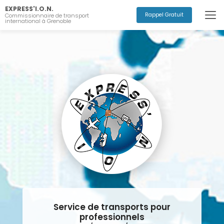
Aller
EXPRESS'I.O.N.
au
Rappel Gratuit
Commissionnaire de transport
international à Grenoble
contenu
principal
Service de transports pour
professionnels