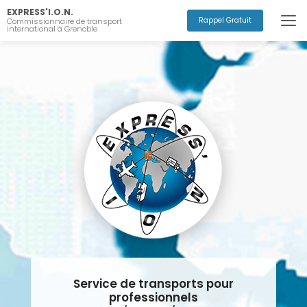
Aller
EXPRESS'I.O.N.
au
Rappel Gratuit
Commissionnaire de transport
international à Grenoble
contenu
principal
Service de transports pour
professionnels