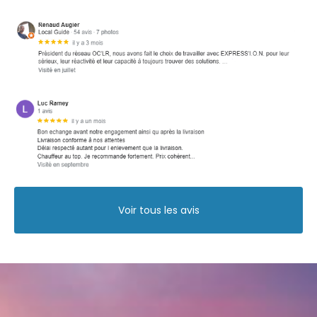
express en ARMENIE : EREVAN, GUMRI, VANADZOR au départ de Grenoble,
Lyon, Saint Quentin Fallavier
|
Livrez en express aux USA : Miami, New
York, Los Angeles au départ de Grenoble, Lyon, Valence
|
Livrer en
express en ALLEMAGNE : STUTTGART, COLOGNE, MUNICH au départ de
Grenoble, Lyon, Valence
|
Devis gratuit expédier un colis de Lyon vers
les ETATS UNIS (USA)
|
Expédier un colis aux USA au départ de
GRENOBLE, LYON ou SAINT QUENTIN FALLAVIER
Voir tous les avis