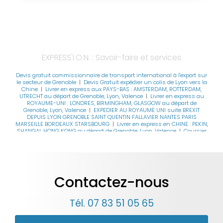
EXPRESS'I.O.N. : Savoir-faire et services
Devis gratuit commissionnaire de transport international à l'export sur
le secteur de Grenoble
|
Devis Gratuit expédier un colis de Lyon vers la
Chine
|
Livrer en express aux PAYS-BAS : AMSTERDAM, ROTTERDAM,
UTRECHT au départ de Grenoble, Lyon, Valence
|
Livrer en express au
ROYAUME-UNI : LONDRES, BIRMINGHAM, GLASGOW au départ de
Grenoble, Lyon, Valence
|
EXPEDIER AU ROYAUME UNI suite BREXIT
DEPUIS LYON GRENOBLE SAINT QUENTIN FALLAVIER NANTES PARIS
MARSEILLE BORDEAUX STARSBOURG
|
Livrer en express en CHINE : PEKIN,
SHANGAI, HONG KONG au départ de Grenoble, Lyon, Valence
|
Coursier
extrême urgence depuis Lyon, Grenoble, Valence vers Paris, Marseille
|
Expédier produit luxe en CHINE JAPON ETATS-UNIS CANADA BRESIL
RUSSIE INDE DEPUIS LYON GRENOBLE PARIS ANNECY NANTES BORDEAUX
|
Expédier un colis au Royaume-Uni au départ de GRENOBLE, LYON ou
SAINT QUENTIN FALLAVIER
|
Expédier un colis en CHINE au départ de
GRENOBLE, LYON ou VALENCE
|
Livrer en express au ROYAUME-UNI :
Contactez-nous
LONDRES, BIRMINGHAM, GLASGOW au départ de Grenoble, Lyon, Saint
Quentin Fallavier
|
Livrer en express en ALLEMAGNE : STUTTGART,
COLOGNE, MUNICH au départ de Grenoble, Lyon, Saint Quentin Fallavier
|
Coursier extrême urgence depuis Lyon, Grenoble, Valence vers Paris,
Tél.
07 83 51 05 65
Marseille
|
Expédier au départ de LYON, GRENOBLE vers FIDJI, BAHAMAS,
ILES VIERGES BRITANNIQUES, THAILANDE, SICILE, CARAÏBES, CORSE, BELIZE
|
Expédier un colis en CHINE au départ de GRENOBLE, LYON ou SAINT