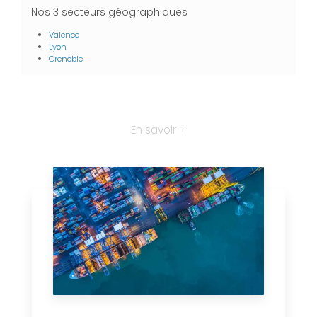
Nos 3 secteurs géographiques
Valence
Lyon
Grenoble
En savoir +