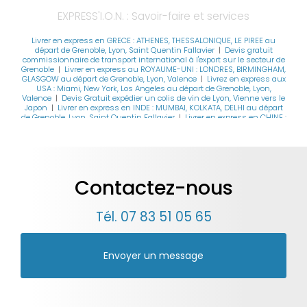
EXPRESS'I.O.N. : Savoir-faire et services
Livrer en express en GRECE : ATHENES, THESSALONIQUE, LE PIREE au
départ de Grenoble, Lyon, Saint Quentin Fallavier
|
Devis gratuit
commissionnaire de transport international à l'export sur le secteur de
Grenoble
|
Livrer en express au ROYAUME-UNI : LONDRES, BIRMINGHAM,
GLASGOW au départ de Grenoble, Lyon, Valence
|
Livrez en express aux
USA : Miami, New York, Los Angeles au départ de Grenoble, Lyon,
Valence
|
Devis Gratuit expédier un colis de vin de Lyon, Vienne vers le
Japon
|
Livrer en express en INDE : MUMBAI, KOLKATA, DELHI au départ
de Grenoble, Lyon, Saint Quentin Fallavier
|
Livrer en express en CHINE :
PEKIN, SHANGAI, HONG KONG au départ de Grenoble, Lyon, Saint
Quentin Fallavier
|
Livrer en express en ARMENIE : EREVAN, GUMRI,
VANADZOR au départ de Grenoble, Lyon, Saint Quentin Fallavier
|
Livrer
en express en GRECE : ATHENES, THESSALONIQUE, LE PIREE au départ de
Grenoble, Lyon, Valence
|
Livrer en express en ALLEMAGNE : STUTTGART,
COLOGNE, MUNICH au départ de Grenoble, Lyon, Valence
|
Livrer en
Contactez-nous
express aux PAYS-BAS : AMSTERDAM, ROTTERDAM, UTRECHT au départ de
Grenoble, Lyon, Valence
|
Livrer en express aux PAYS-BAS : AMSTERDAM,
ROTTERDAM, UTRECHT au départ de Grenoble, Lyon, Saint Quentin
Fallavier
|
Expédier un colis en CHINE au départ de GRENOBLE, LYON ou
Tél.
07 83 51 05 65
VALENCE
|
Expédier depuis LYON, GRENOBLE vers MALTE, MONTENEGRO,
MEXIQUE, BRESIL, SUEDE, ARGENTINE, ANTILLES FRANCAISES, AFRIQUE DU
SUD
|
Livrer en express en COREE DU SUD : SEOUL, BUSAN, INCHEON au
départ de Grenoble, Lyon, Saint Quentin Fallavier
|
Devis gratuit
Envoyer un message
coursier de Lyon vers Grenoble, Annecy, Marseille, Paris, Bordeaux,
Toulouse, Rennes, Lille
|
Expédier au départ de LYON, GRENOBLE vers
FIDJI, BAHAMAS, ILES VIERGES BRITANNIQUES, THAILANDE, SICILE,
CARAÏBES, CORSE, BELIZE
|
Livrer en express en SUISSE : GENEVE, BÂLE,
ZURICH au départ de Grenoble, Lyon, Valence
|
Devis gratuit