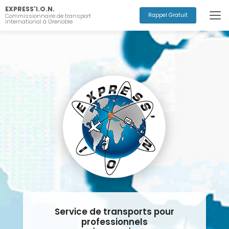
Aller
EXPRESS'I.O.N.
au
Rappel Gratuit
Commissionnaire de transport
international à Grenoble
contenu
principal
Service de transports pour
professionnels