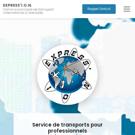
Aller
EXPRESS'I.O.N.
au
Rappel Gratuit
Commissionnaire de transport
international à Grenoble
contenu
principal
Service de transports pour
professionnels