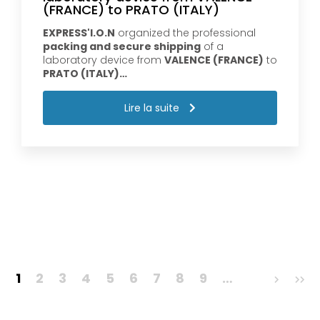
(FRANCE) to PRATO (ITALY)
EXPRESS'I.O.N
organized the professional
packing and secure shipping
of a
laboratory device from
VALENCE (FRANCE)
to
PRATO (ITALY)…
Lire la suite
Pagination
1
2
3
4
5
6
7
8
9
…