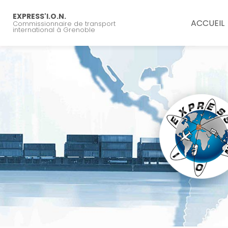
Navigation principal
Aller
au
EXPRESS'I.O.N.
ACCUEIL
Commissionnaire de transport
contenu
international à Grenoble
principal