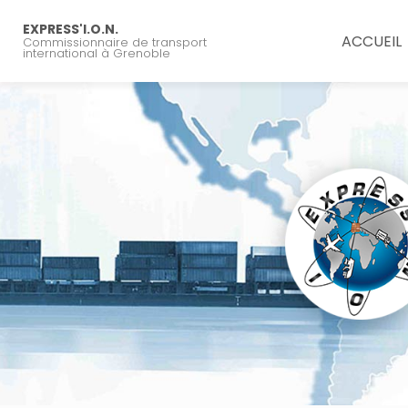
Navigation principal
Aller
au
EXPRESS'I.O.N.
ACCUEIL
Commissionnaire de transport
contenu
international à Grenoble
principal