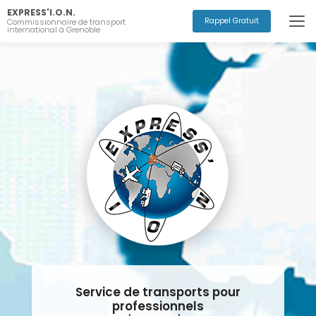
Aller
EXPRESS'I.O.N.
au
Rappel Gratuit
Commissionnaire de transport
international à Grenoble
contenu
principal
Service de transports pour
professionnels