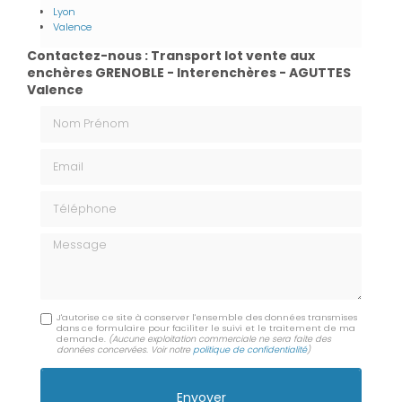
Lyon
Valence
Contactez-nous : Transport lot vente aux
enchères GRENOBLE - Interenchères - AGUTTES
Valence
Nom Prénom
Email
Téléphone
Message
J'autorise ce site à conserver l'ensemble des données transmises
dans ce formulaire pour faciliter le suivi et le traitement de ma
demande.
(Aucune exploitation commerciale ne sera faite des
données concervées. Voir notre
politique de confidentialité
)