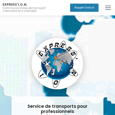
Aller
EXPRESS'I.O.N.
au
Rappel Gratuit
Commissionnaire de transport
international à Grenoble
contenu
principal
Service de transports pour
professionnels