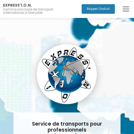
Aller
EXPRESS'I.O.N.
au
Rappel Gratuit
Commissionnaire de transport
international à Grenoble
contenu
principal
Service de transports pour
professionnels