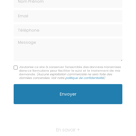
Email
Téléphone
Message
J'autorise ce site à conserver l'ensemble des données transmises
dans ce formulaire pour faciliter le suivi et le traitement de ma
demande.
(Aucune exploitation commerciale ne sera faite des
données concervées. Voir notre
politique de confidentialité
)
En savoir +