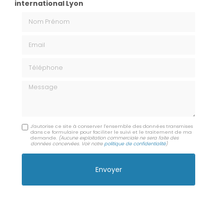
international Lyon
Nom Prénom
Email
Téléphone
Message
J'autorise ce site à conserver l'ensemble des données transmises
dans ce formulaire pour faciliter le suivi et le traitement de ma
demande.
(Aucune exploitation commerciale ne sera faite des
données concervées. Voir notre
politique de confidentialité
)