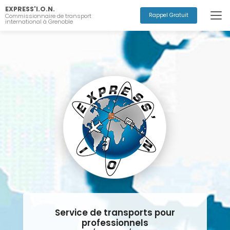
Aller
EXPRESS'I.O.N.
au
Rappel Gratuit
Commissionnaire de transport
international à Grenoble
contenu
principal
Service de transports pour
professionnels