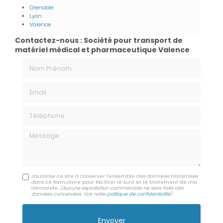
Grenoble
Lyon
Valence
Contactez-nous : Société pour transport de
matériel médical et pharmaceutique Valence
Nom Prénom
Email
Téléphone
Message
J'autorise ce site à conserver l'ensemble des données transmises
dans ce formulaire pour faciliter le suivi et le traitement de ma
demande.
(Aucune exploitation commerciale ne sera faite des
données concervées. Voir notre
politique de confidentialité
)