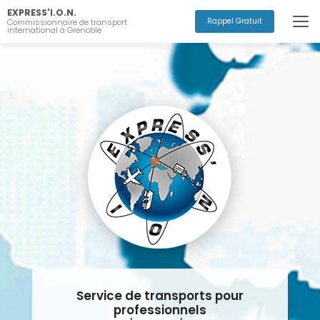
Aller
EXPRESS'I.O.N.
au
Rappel Gratuit
Commissionnaire de transport
international à Grenoble
contenu
principal
Service de transports pour
professionnels