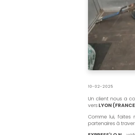
10-02-2025
Un client nous a co
vers
LYON (FRANCE
Comme lui, faites
partenaires à traver
EXPRESS'I.O.N.
, vo