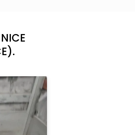
 NICE
E).