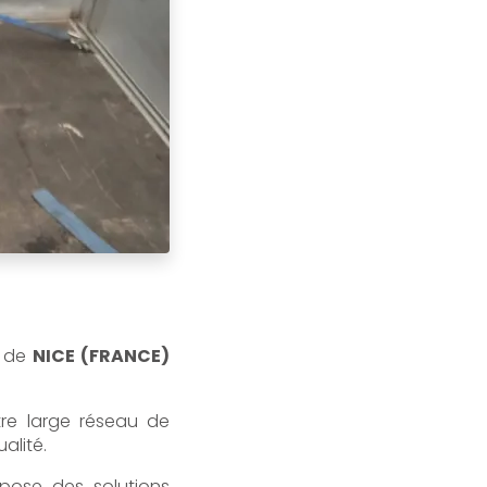
de
NICE (FRANCE)
tre large réseau de
alité.
opose des solutions