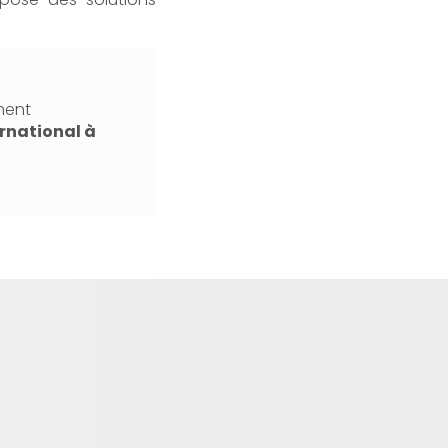
ment
rnational à