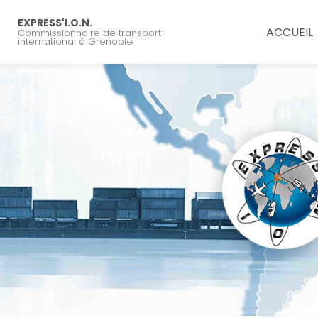
Navigation principal
Aller
au
EXPRESS'I.O.N.
ACCUEIL
Commissionnaire de transport
contenu
international à Grenoble
principal