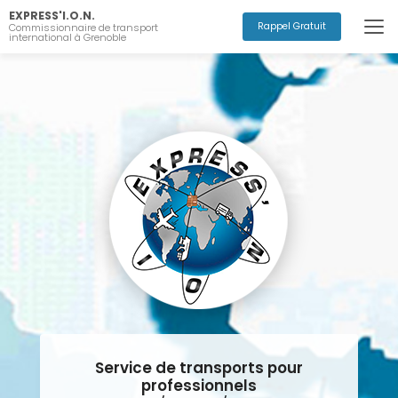
Aller
EXPRESS'I.O.N.
au
Rappel Gratuit
Commissionnaire de transport
international à Grenoble
contenu
principal
Service de transports pour
professionnels