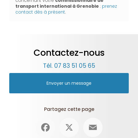
concernant votre
commissionnaire de
transport international
à Grenoble
:
prenez
contact dès à présent
.
Contactez-nous
Tél.
07 83 51 05 65
Envoyer un message
Partagez cette page
Facebook
X
Email