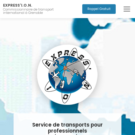
Aller
EXPRESS'I.O.N.
au
Rappel Gratuit
Commissionnaire de transport
international à Grenoble
contenu
principal
Service de transports pour
professionnels