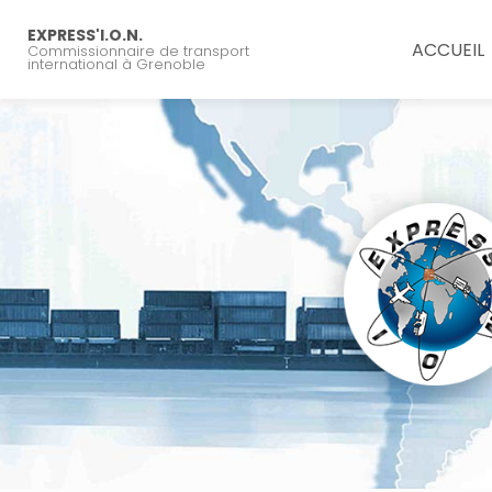
Navigation principal
Aller
au
EXPRESS'I.O.N.
ACCUEIL
Commissionnaire de transport
contenu
international à Grenoble
principal