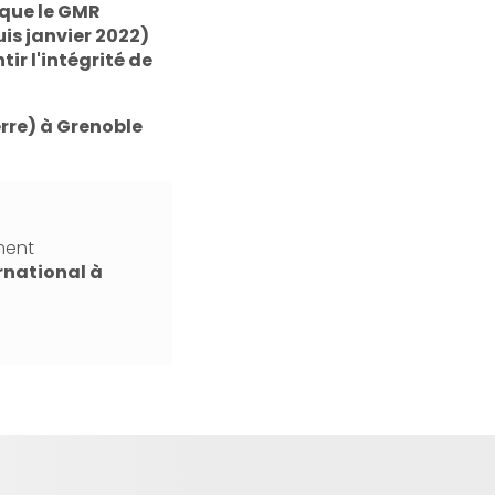
 que le GMR
s janvier 2022)
ir l'intégrité de
erre) à Grenoble
ment
rnational
à