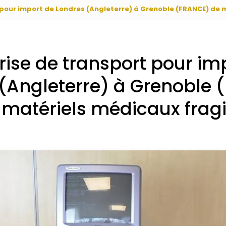
 pour import de Londres (Angleterre) à Grenoble (FRANCE) de 
rise de transport pour im
(Angleterre) à Grenoble
 matériels médicaux fragi