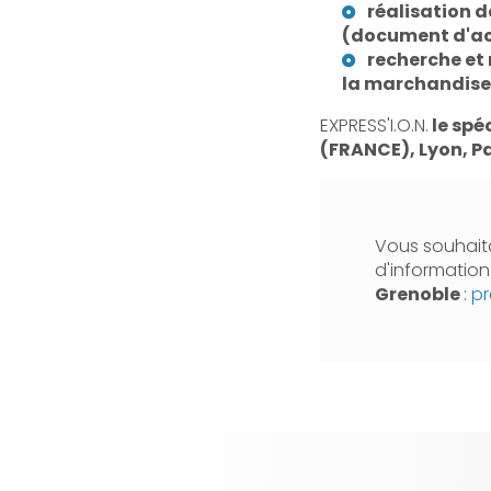
réalisation 
(document d'ac
recherche et 
la marchandise e
EXPRESS'I.O.N.
le spé
(FRANCE), Lyon, Pa
Vous souhaita
d'informatio
Grenoble
:
pr