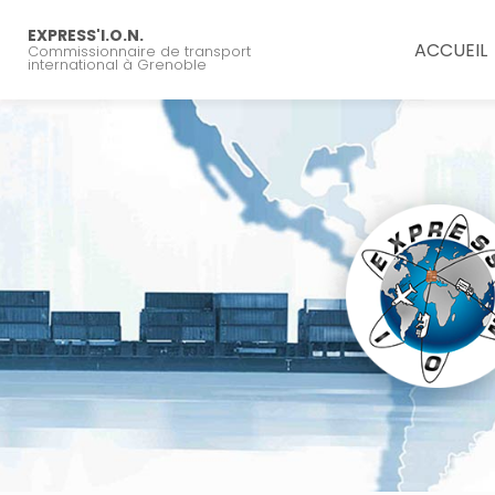
Navigation principal
Aller
au
EXPRESS'I.O.N.
ACCUEIL
Commissionnaire de transport
contenu
international à Grenoble
principal