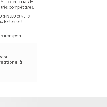
épôt JOHN DEERE de
 très compétitives.
OURNISSEURS VERS
s, fortement
ts transport
ment
rnational
à