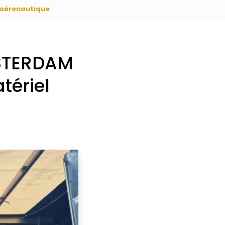
 aéronautique
MSTERDAM
tériel