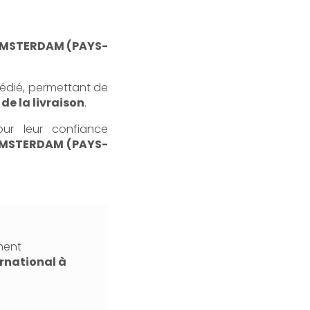
MSTERDAM (PAYS-
dédié, permettant de
 de la livraison
.
our leur confiance
AMSTERDAM (PAYS-
ment
rnational à