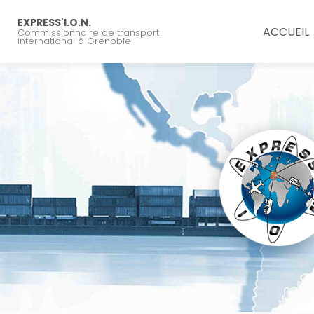
Navigation principal
Aller
au
EXPRESS'I.O.N.
ACCUEIL
Commissionnaire de transport
contenu
international à Grenoble
principal