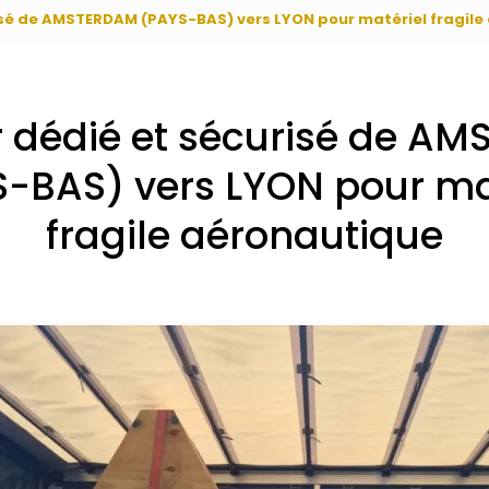
isé de AMSTERDAM (PAYS-BAS) vers LYON pour matériel fragile
r dédié et sécurisé de A
-BAS) vers LYON pour ma
fragile aéronautique