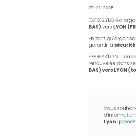
27-01-2025
EXPRESS'I.O.N a orga
BAS)
vers
LYON (F
En tant qu'organisa
garantir la
sécurité
EXPRESS'I.O.N. reme
renouvelée dans se
BAS) vers LYON (t
Vous souhaita
d'informatio
Lyon
:
prenez