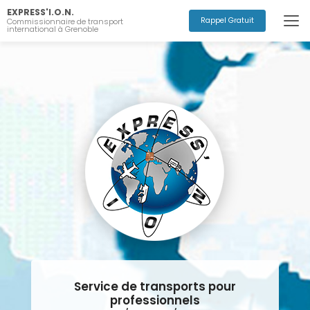
Aller
EXPRESS'I.O.N.
au
Rappel Gratuit
Commissionnaire de transport
international à Grenoble
contenu
principal
Service de transports pour
professionnels