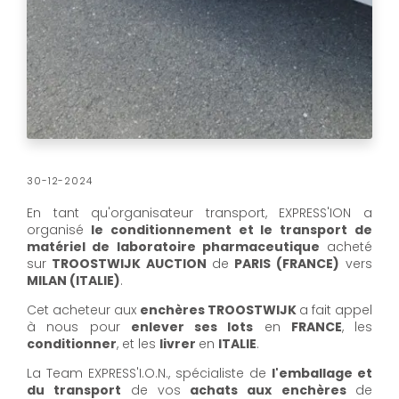
30-12-2024
En tant qu'organisateur transport, EXPRESS'ION a
organisé
le conditionnement et le transport de
matériel de laboratoire pharmaceutique
acheté
sur
TROOSTWIJK AUCTION
de
PARIS (FRANCE)
vers
MILAN (ITALIE)
.
Cet acheteur aux
enchères TROOSTWIJK
a fait appel
à nous pour
enlever ses lots
en
FRANCE
, les
conditionner
, et les
livrer
en
ITALIE
.
La Team EXPRESS'I.O.N., spécialiste de
l'emballage et
du transport
de vos
achats aux enchères
de