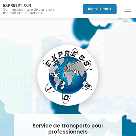
Aller
EXPRESS'I.O.N.
au
Rappel Gratuit
Commissionnaire de transport
international à Grenoble
contenu
principal
Service de transports pour
professionnels